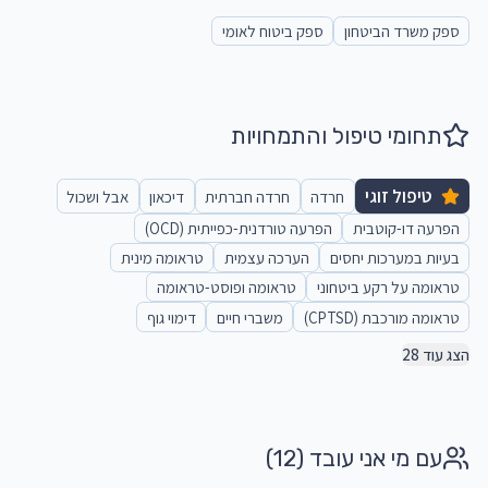
ספק משרד הביטחון
ספק ביטוח לאומי
תחומי טיפול והתמחויות
טיפול זוגי
חרדה
חרדה חברתית
דיכאון
אבל ושכול
הפרעה דו-קוטבית
הפרעה טורדנית-כפייתית (OCD)
בעיות במערכות יחסים
הערכה עצמית
טראומה מינית
טראומה על רקע ביטחוני
טראומה ופוסט-טראומה
טראומה מורכבת (CPTSD)
משברי חיים
דימוי גוף
הצג עוד 28
עם מי אני עובד
(12)