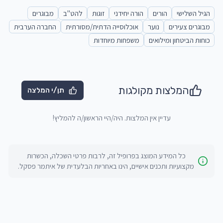
הגיל השלישי
הורים
הורה יחידני
זוגות
להט"ב
מבוגרים
מבוגרים צעירים
נוער
אוכלוסייה הדתית/מסורתית
החברה הערבית
כוחות הביטחון ומילואים
משפחות מיוחדות
המלצות מקולגות
תן/י המלצה
עדיין אין המלצות. היה/היי הראשון/ה להמליץ!
כל המידע המוצג בפרופיל זה, לרבות פרטי השכלה, הכשרות
מקצועיות ותכנים אישיים, הינו באחריות הבלעדית של
איתמר פסקל
.