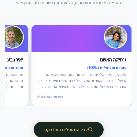
מטפלים מוסמכים ומאומתים, כל אחד עם גישה ייחודית וסגנון אישי
ג׳סיקה האשם
יאיר גבע
עובדת סוציאלית (MSW)
עובד סוציאלי (MSW)
מטפלת רגשית קלינית ביחידים וזוגות.אני מאמינה שקשר
טיפולי הוא דבר מהותי ומשמעותי ליצירת שינוי בחיים.אני רואה
את האדם כמכלול ומתייחסת לכל חלקיו. בטיפול אני מציעה
ו
מרחב משותף ובטוח להתבוננות פנימה."אנו נולדים בקשר,
לפרופיל המלא
נפצעים בקשר, ונרפאים בקשר" (ה. הנדריקס).
עובד בקהילות מ
ויחידים, הורים,
רבות במגזר הציב
נוער במצבי סיכו
(18-30), ה
לכל המטפלים באינדקס
ACT (תרפיית