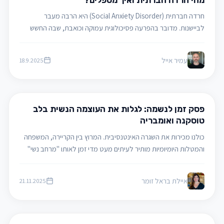
חרדה חברתית (Social Anxiety Disorder) היא הרבה מעבר
לביישנות. מדובר בהפרעה פסיכולוגית עמוקה וכואבת, שבה החשש
מביקורת חברתית גורם לסבל משמעותי, הימנעות מהזדמנויות חיים
ולעיתים גם לדיכאון נלווה. החדשות הטובות: ניתן לטפל בה – באופן
עמיר אייל
18.9.2025
יעיל ומשנה חיים.
מאמרים ודעות
פסק זמן לנשמה: לגלות את העוצמה הנשית בלב
טוסקנה ואומבריה
כולנו מכירות את השגרה האינטנסיבית. המרוץ בין הקריירה, המשפחה
והמטלות היומיומיות מותיר לעיתים מעט מדי זמן לאותו "מרחב נשי"
הכרחי – רגע של שקט, השראה וחברות אמיתית. האם את מחפשת
חופשה שהיא לא רק נופש, אלא גם הזדמנות אמיתית להתרענן ולמלא
איילת בראל זומר
21.11.2025
מצברים?