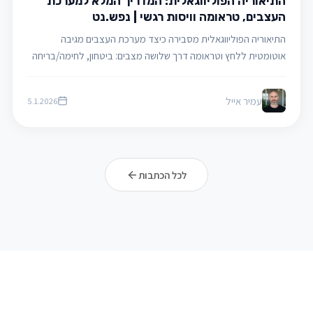
התיאוריה הפוליווגאלית: המדריך המלא למערכת
העצבים, טראומה וויסות רגשי | נפש.נט
התיאוריה הפוליווגאלית מסבירה כיצד מערכת העצבים מגיבה
אוטומטית ללחץ וטראומה דרך שלושה מצבים: ביטחון, לחימה/בריחה
וקיפאון. המאמר מציג מדריך מעשי לזיהוי דפוסי התגובה ביומיום
ולשיפור הוויסות הרגשי בדרך לביטחון פנימי
עמיר אייל
5.1.2026
לכל הכתבות