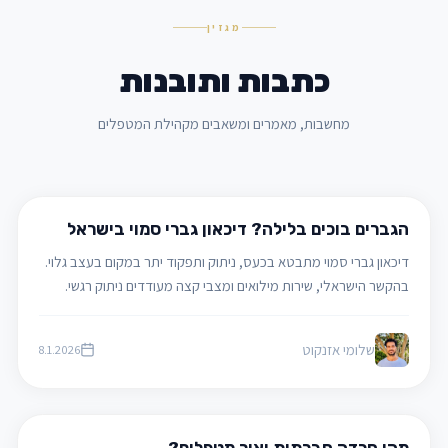
מגזין
כתבות ותובנות
מחשבות, מאמרים ומשאבים מקהילת המטפלים
טיפול רגשי
הגברים בוכים בלילה? דיכאון גברי סמוי בישראל
דיכאון גברי סמוי מתבטא בכעס, ניתוק ותפקוד יתר במקום בעצב גלוי.
בהקשר הישראלי, שירות מילואים ומצבי קצה מעודדים ניתוק רגשי.
המאמר מתאר כיצד טיפול מאפשר להפוך מצוקה סמויה לחיבור,
משמעות וחוסן.
שלומי אזנקוט
8.1.2026
דיכאון וחרדה
מהי חרדה חברתית ואיך מטפלים?