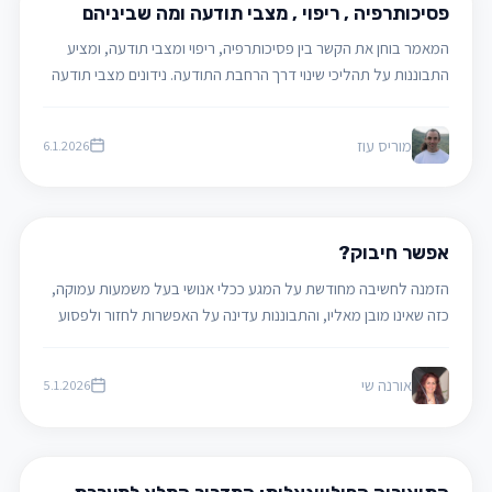
מאמרים ודעות
פסיכותרפיה , ריפוי , מצבי תודעה ומה שביניהם
המאמר בוחן את הקשר בין פסיכותרפיה, ריפוי ומצבי תודעה, ומציע
התבוננות על תהליכי שינוי דרך הרחבת התודעה. נידונים מצבי תודעה
שונים ככלי טיפולי לגישור בין מודע ללא־מודע וליצירת אינטגרציה
וריפוי.
מוריס עוז
6.1.2026
משבר וצמיחה ממשבר
אפשר חיבוק?
הזמנה לחשיבה מחודשת על המגע ככלי אנושי בעל משמעות עמוקה,
כזה שאינו מובן מאליו, והתבוננות עדינה על האפשרות לחזור ולפסוע
על הגשר שבין גוף לגוף, מתוך הקשבה, כבוד ואהבה.
אורנה שי
5.1.2026
משבר וצמיחה ממשבר