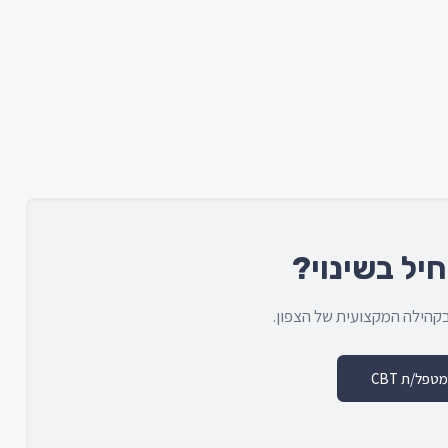
יל בשינוי?
פל/ת CBT