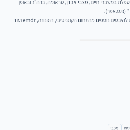
פסיכולוגית קלינית מומחית בגובה העיניים. מטפלת במשברי חיים, מצבי אבדן, טראומה, ברה"נ ובאופן 
מטפלת דינאמית התייחסותית, עם התייחסות להיבטים נוספים מהתחום הקוגניטיבי, היפנוזה, emdr ועוד 
טוח
מכבי