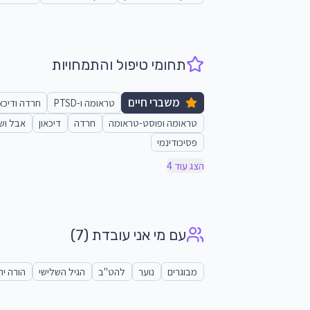
תחומי טיפול והתמחויות
משברי חיים
טראומה ו-PTSD
חרדה ודיכאו
טראומה ופוסט-טראומה
חרדה
דיכאון
אבל וש
פסיכודינמי
הצג עוד 4
עם מי אני עובדת
(7)
מבוגרים
נוער
להט"ב
הגיל השלישי
הורה יח