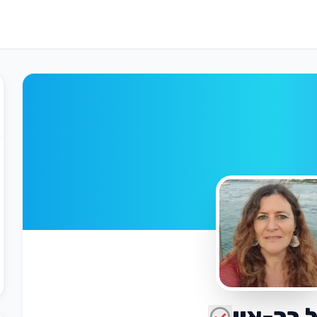
 בר-און