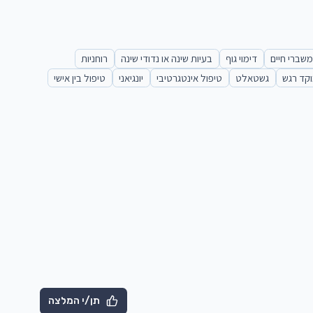
משברי חיים
דימוי גוף
בעיות שינה או נדודי שינה
רוחניות
קד רגש
גשטאלט
טיפול אינטגרטיבי
יונגיאני
טיפול בין אישי
תן/י המלצה