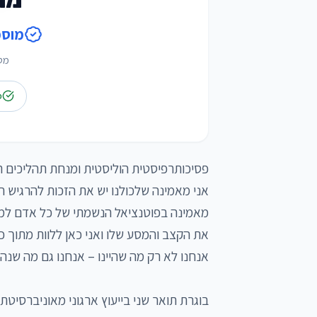
מוסמכ
מטפ
פ