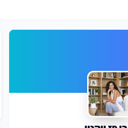
ן פז ווקנין