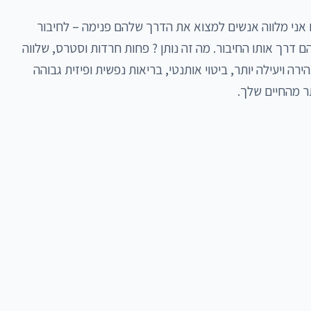
בעשור האחרון עברתי מסע אישי מרפא וכיום אני מלווה אנשים למצוא את הדרך שלהם פנימה – לחיבור 
העמוק והאותנטי עם עצמם – ולחיות את חייהם דרך אותו החיבור. מה זה נותן ? פחות חרדות וסטרס, שלווה 
פנימית, חוסן נפשי ומנטלי, קבלת החלטות בהירה ויעילה יותר, ביטוי אותנטי, בריאות נפשית ופיזית גבוהה 
תר מהחיים שלך.