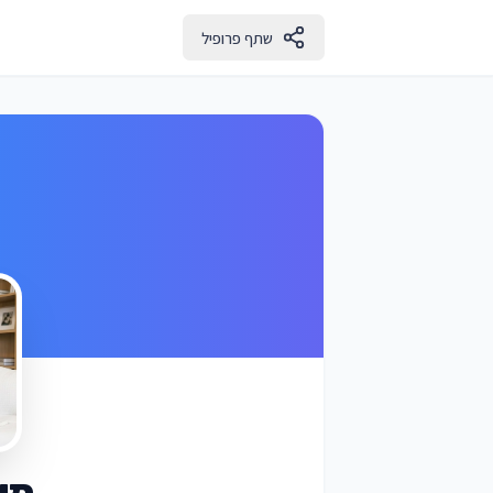
שתף פרופיל
מור