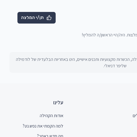
תן/י המלצה
מלצות. היה/היי הראשון/ה להמליץ!
ה, הכשרות מקצועיות ותכנים אישיים, הינו באחריות הבלעדית של
לודמילה
שליפר דניאלי
.
עלינו
ים
אודות הקהילה
למה הקמתי את נפש.נט?
מה חדש באתר?