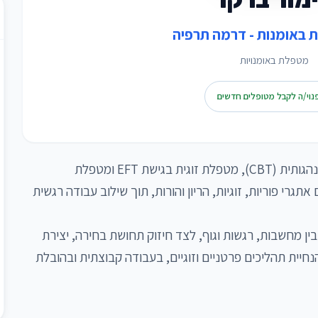
 באומנות - דרמה תרפיה
מטפלת באומנויות
נוי/ה לקבל מטופלים חדשים
לימור ברקו, פסיכותרפיסטית קוגניטיבית-התנהגותית (CBT), מטפלת זוגית בגישת EFT ומטפלת 
באומנויות. מלווה נשים וזוגות בהתמודדות עם אתגרי פוריות, זוגיות, הריון והורות, תוך שילוב עבודה רגשית 
הגישה הטיפולית משלבת התבוננות בקשר שבין מחשבות, רגשות וגוף, לצד חיזוק תחושת בחירה, יצירת 
קרבה ובניית חוסן רגשי. בעלת ניסיון קליני בהנחיית תהליכים פרטניים וזוגיים, בעבודה קבוצתית ובהובלת 