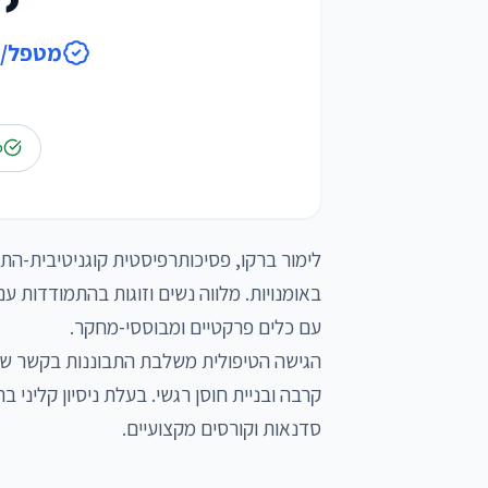
מטפל/ת
פ