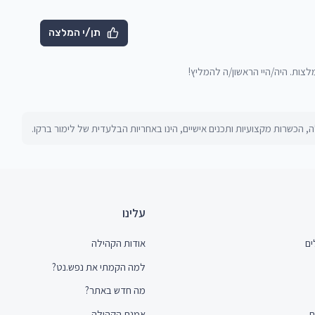
תן/י המלצה
מלצות. היה/היי הראשון/ה להמליץ!
, הכשרות מקצועיות ותכנים אישיים, הינו באחריות הבלעדית של
לימור ברקו
.
עלינו
ים
אודות הקהילה
למה הקמתי את נפש.נט?
מה חדש באתר?
ת
אמנת הקהילה