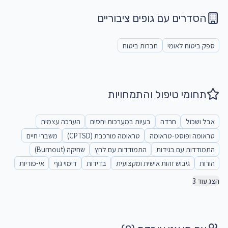
הסדרים עם גופים ציבוריים
ספק ביטוח לאומי
חברות ביטוח
תחומי טיפול והתמחויות
אבל ושכול
חרדה
בעיות במערכות יחסים
הערכה עצמית
טראומה ופוסט-טראומה
טראומה מורכבת (CPTSD)
משברי חיים
התמודדות עם בגידות
התמודדות עם לחץ
שחיקה (Burnout)
הורות
גיבוש זהות אישית ומקצועית
בדידות
דימוי גוף
אי-פוריות
הצג עוד 3