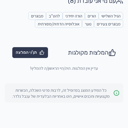
עם מי אני עובדת
(8)
הגיל השלישי
הורים
הורה יחידני
להט"ב
מבוגרים
מבוגרים צעירים
נוער
אוכלוסייה הדתית/מסורתית
המלצות מקולגות
תן/י המלצה
עדיין אין המלצות. היה/היי הראשון/ה להמליץ!
כל המידע המוצג בפרופיל זה, לרבות פרטי השכלה, הכשרות
מקצועיות ותכנים אישיים, הינו באחריות הבלעדית של
ענבל גלדר
.