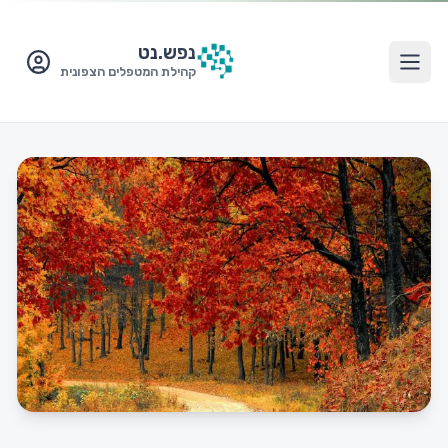
נפש.
נט
קהילת המטפלים הצפונית