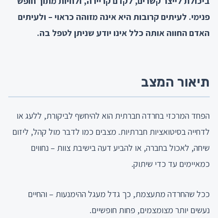
ביכולת לייצר קשרים, לקדם קריירה, ולחיות מתוך חופש
פנימי. לעיתים קרובות היא אינה מזוהה כראוי – ולעיתים
האדם החווה אותה כלל אינו יודע שניתן לטפל בה.
תיאור המצב
הפחד המרכזי בחרדה חברתית הוא להיחשף לביקורת, ללעג או
לדחייה בסיטואציות חברתיות. מצבים כמו לדבר מול קהל, ליזום
שיחה, לאכול בחברה, או להביע דעה בישיבת צוות – נחווים
כמאיימים עד כדי שיתוק.
ככל שהחרדה מתעצמת, כך גדל מעגל ההימנעות – והחיים
נעשים יותר מצומצמים, פחות חופשיים.