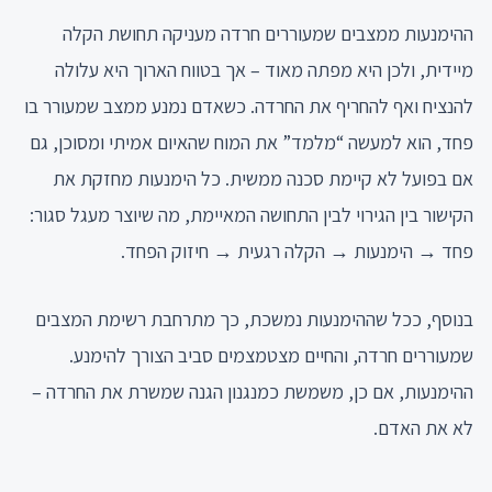
ההימנעות ממצבים שמעוררים חרדה מעניקה תחושת הקלה
מיידית, ולכן היא מפתה מאוד – אך בטווח הארוך היא עלולה
להנציח ואף להחריף את החרדה. כשאדם נמנע ממצב שמעורר בו
פחד, הוא למעשה “מלמד” את המוח שהאיום אמיתי ומסוכן, גם
אם בפועל לא קיימת סכנה ממשית. כל הימנעות מחזקת את
הקישור בין הגירוי לבין התחושה המאיימת, מה שיוצר מעגל סגור:
פחד → הימנעות → הקלה רגעית → חיזוק הפחד.
בנוסף, ככל שההימנעות נמשכת, כך מתרחבת רשימת המצבים
שמעוררים חרדה, והחיים מצטמצמים סביב הצורך להימנע.
ההימנעות, אם כן, משמשת כמנגנון הגנה שמשרת את החרדה –
לא את האדם.