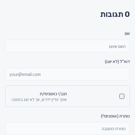
פרטני, הורות והדרכת הורים במצבים סוערים. גישה
0
תגובות
טיפולית: אינטגרטיבית המשלבת טיפול רגשי מעמיק
המעודד הבנה ותובנה, יחד עם כלים פרקטיים מעולם
שם
ה-CBT, הטיפול בהתמכרויות ובטראומה. ​ האני
מאמין: יצירת מרחב טיפולי בטוח, קשוב ומכיל,
המאפשר גילוי כוחות פנימיים, פיתוח דרכי
דוא"ל (לא יוצג)
התמודדות חדשות לשינוי משמעותי וארוך טווח.
הגב/י כאנונימי/ת
שמך עדיין יידרש, אך לא יוצג בפומבי.
כותרת (אופציונלי)