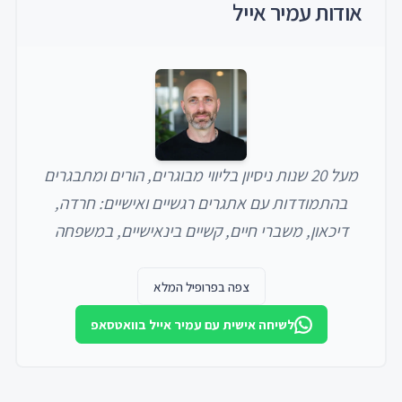
אודות
עמיר אייל
מעל 20 שנות ניסיון בליווי מבוגרים, הורים ומתבגרים
בהתמודדות עם אתגרים רגשיים ואישיים: חרדה,
דיכאון, משברי חיים, קשיים בינאישיים, במשפחה
ותחושת ריקנות. ​ניסיון מקצועי: התמחות במצבי חיים
מורכבים, עם רקע במערכות טיפוליות אינטנסיביות
צפה בפרופיל המלא
(שירות בתי הסוהר והיחידה לטיפול בהתמכרויות
לשיחה אישית עם
עמיר אייל
בוואטסאפ
לנוער). ניסיון רב בהדרכת סטודנטים לתואר ראשון
ושני ובהדרכת עובדים. כיום עובד בקליניקה פרטית
ובמרכז לטיפול במשפחה, בהתמקדות בטיפול