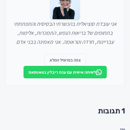
אני עובדת סוציאלית בהכשרתי הבסיסית והתפתחתי
בתחומים של בריאות הנפש, התמכרות, אלימות,
עבריינות, חרדה וטראומה. אני מאמינה בבני אדם
וביכולתם למצוא כוחות וריפוי גם במצבים הקשים
ביותר. עבדתי עם מגוון מצבים אנושיים ואני מאמינה
צפה בפרופיל המלא
בכל ליבי בכוחה של החמלה ככלי מרפא, לכן בחרתי
לשיחה אישית עם
ענת ריבלין
בוואטסאפ
לטפל ב EMDR . שם אני רואה כיצד תהליכי עיבוד
מאפשרים מגע חומל ומרפא לכל החלקים שנפגעו אי
שם. התמחיתי בהתמכרויות, הנחיית קבוצות ואני
מוסמכת בהדרכת מטפלים ב EMDR הקליניקה
1
תגובות
בהושעיה.
שם